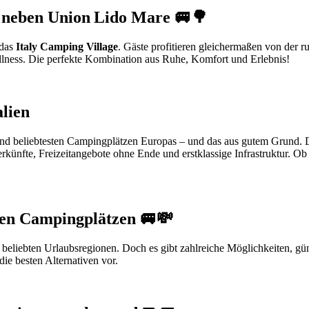
s neben Union Lido Mare 🚐🌳
 das
Italy Camping Village
. Gäste profitieren gleichermaßen von der 
lness. Die perfekte Kombination aus Ruhe, Komfort und Erlebnis!
lien
und beliebtesten Campingplätzen Europas – und das aus gutem Grund. Dir
erkünfte, Freizeitangebote ohne Ende und erstklassige Infrastruktur. 
ren Campingplätzen 🚐💸
beliebten Urlaubsregionen. Doch es gibt zahlreiche Möglichkeiten, gü
die besten Alternativen vor.