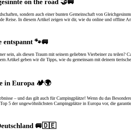
esinnte on the road 🤝🚐
schaften, sondern auch einer bunten Gemeinschaft von Gleichgesinnt
Reise. In diesem Artikel zeigen wir dir, wie du online und offline Ans
e entspannt 🐾🚐
er sein, als diesen Traum mit seinem geliebten Vierbeiner zu teilen?
esem Artikel geben wir dir Tipps, wie du gemeinsam mit deinem tierisch
 in Europa 🏕️🌍
rlebnisse – und das gilt auch für Campingplätze! Wenn du das Besond
die Top 5 der ungewöhnlichsten Campingplätze in Europa vor, die garanti
Deutschland 🚐🇩🇪