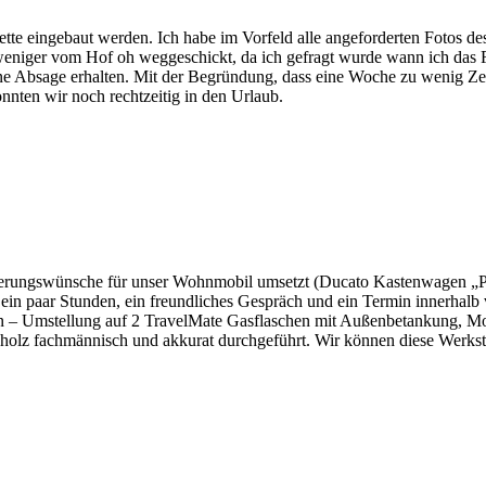
lette eingebaut werden. Ich habe im Vorfeld alle angeforderten Fotos 
weniger vom Hof oh weggeschickt, da ich gefragt wurde wann ich das
e Absage erhalten. Mit der Begründung, dass eine Woche zu wenig Zeit
nnten wir noch rechtzeitig in den Urlaub.
nderungswünsche für unser Wohnmobil umsetzt (Ducato Kastenwagen „P
ein paar Stunden, ein freundliches Gespräch und ein Termin innerhalb 
en – Umstellung auf 2 TravelMate Gasflaschen mit Außenbetankung, 
olz fachmännisch und akkurat durchgeführt. Wir können diese Werkst