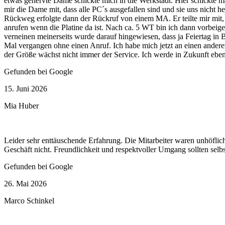
etwas genervte Dame schickte mich in die Werkstadt. Hier schickte ma
mir die Dame mit, dass alle PC´s ausgefallen sind und sie uns nicht
Rückweg erfolgte dann der Rückruf von einem MA. Er teilte mir mit, da
anrufen wenn die Platine da ist. Nach ca. 5 WT bin ich dann vorbei
verneinen meinerseits wurde darauf hingewiesen, dass ja Feiertag in 
Mal vergangen ohne einen Anruf. Ich habe mich jetzt an einen andere
der Größe wächst nicht immer der Service. Ich werde in Zukunft eben
Gefunden bei Google
15. Juni 2026
Mia Huber
Leider sehr enttäuschende Erfahrung. Die Mitarbeiter waren unhöfli
Geschäft nicht. Freundlichkeit und respektvoller Umgang sollten selbs
Gefunden bei Google
26. Mai 2026
Marco Schinkel