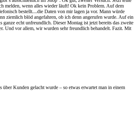
t´s ausschließlich im Shop". Ok gut, zweiter Versuch. Jetzt teilte
sich melden, wenn alles wieder läuft! Ok kein Problem. Auf dem
lefonisch bestellt....die Daten von mir lagen ja vor. Mann würde
nn ziemlich blöd angefahren, ob ich denn angerufen wurde. Auf ein
ganze echt unfreundlich. Dieser Montag ist jetzt bereits das zweite
. Und vor allem, wir wurden sehr freundlich behandelt. Fazit. Mit
ss über Kunden gelacht wurde – so etwas erwartet man in einem