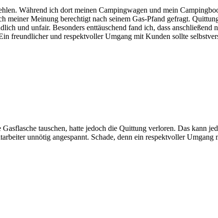
pfehlen. Während ich dort meinen Campingwagen und mein Campingboot 
h meiner Meinung berechtigt nach seinem Gas-Pfand gefragt. Quittun
ndlich und unfair. Besonders enttäuschend fand ich, dass anschließen
 Ein freundlicher und respektvoller Umgang mit Kunden sollte selbstver
e Gasflasche tauschen, hatte jedoch die Quittung verloren. Das kann je
tarbeiter unnötig angespannt. Schade, denn ein respektvoller Umgang m