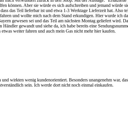
n mich verwundert zurück in den Shop. Mit der Aussage:" Ersatzteile gib
 helfen können. Aber sie würde es sich aufschreiben und jemand würde 
ss das Teil lieferbar ist und etwa 1-3 Werktage Lieferzeit hat. Also te
gefahren und wollte mich nach dem Stand erkundigen. Hier wurde ich da
Bayern gewesen sei und das Teil am nächsten Montag geliefert wird. Das 
n Händler gewandt und siehe da, ich habe bereits eine Sendungsnummer
 etwas weiter fahren und auch mein Gas nicht mehr hier kaufen.
ch und wirkten wenig kundenorientiert. Besonders unangenehm war, da
tverständlich sein. Ich werde dort nicht noch einmal einkaufen.