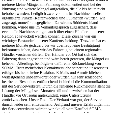
mehrere kleine Mängel am Fahrzeug dokumentiert und bei der
Nutzung sind weitere Mängel aufgefallen, die alle bis heute nicht
behoben wurden. Lediglich zwei von uns im Nachhinein selbst
organisierte Punkte (Reifenwechsel und Fußmatten) wurden, wie
zugesagt, monetär ausgeglichen. Da wir aus Süddeutschland
kommen, wurde uns im Verkaufsgespräch zugesichert, dass
eventuelle Nachbesserungen auch über einen Händler in unserer
Region abgewickelt werden können. Diese Zusage war ein
wichtiger Bestandteil unserer Kaufentscheidung. Trotzdem hat es
mehrere Monate gedauert, bis wir überhaupt eine Bestätigung
bekommen haben, dass wir das Fahrzeug bei einem regionalen
Händler vorstellen dürfen. Der Händler vor Ort hat sich das
Fahrzeug dann angesehen und wäre bereit gewesen, die Mängel zu
beheben. Allerdings benötigte er dafür eine Rückmeldung von
SOMA. Trotz mehrfacher Kontaktversuche seiner und unsererseits
erfolgte bis heute keine Reaktion. E-Mails und Anrufe blieben
weitestgehend unbeantwortet oder wurden nur sehr schleppend
bearbeitet. Besonders enttäuschend ist hierbei die Kommunikation
mit der Servicewerkstatt. Durch die fehlende Rückmeldung steht die
Lösung der Mängel seit Monaten still und inzwischen hat der
Händler vor Ort sogar angekündigt, seine Unterstützung
zurückzuziehen. Unser Fazit: Der Verkauf war gut, der Service
danach leider sehr enttäuschend. Aufgrund unserer Erfahrungen mit
der Servicewerkstatt würden wir aktuell vom Kauf bei SOMA