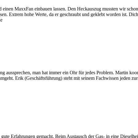
nd einen MaxxFan einbauen lassen. Den Heckauszug mussten wir schon 
en. Extrem hohe Werte, da er geschraubt und geklebt worden ist. Dicht
de
 aussprechen, man hat immer ein Ohr für jedes Problem. Martin koord
 umgeht. Erik (Geschäftsführung) steht mit seinem Fachwissen jeden zu
t gute Erfahrungen gemacht. Beim Austausch der Gas- in eine Dieselh