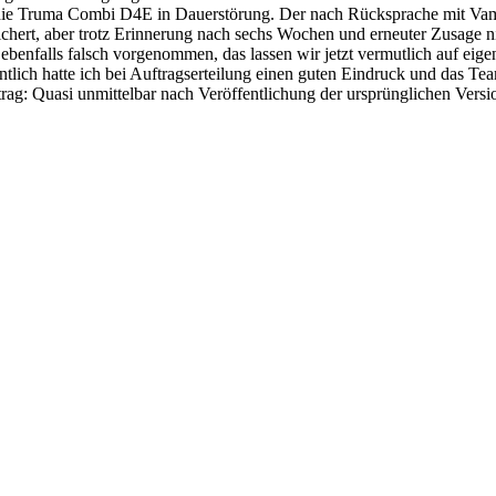
g die Truma Combi D4E in Dauerstörung. Der nach Rücksprache mit Vamp
sichert, aber trotz Erinnerung nach sechs Wochen und erneuter Zusage 
benfalls falsch vorgenommen, das lassen wir jetzt vermutlich auf eige
lich hatte ich bei Auftragserteilung einen guten Eindruck und das Team
trag: Quasi unmittelbar nach Veröffentlichung der ursprünglichen Vers