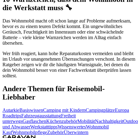
die Werkstatt muss 🔧
Das Wohnmobil macht oft schon lange auf Probleme aufmerksam,
bevor es zu einem teuren Defekt kommt. Ein ungewöhnliches
Geräusch, Feuchtigkeit im Innenraum oder eine schwächelnde
Batterie – viele kleine Warnzeichen werden im Alltag einfach
übersehen.
Wer früh reagiert, kann hohe Reparaturkosten vermeiden und bleibt
im Urlaub vor unangenehmen Überraschungen verschont. In diesem
Ratgeber zeigen wir dir die häufigsten Warnsignale, bei denen du
dein Wohnmobil besser von einer Fachwerkstatt überprüfen lassen
solltest.
Andere Themen für Reisemobil-
Liebhaber
Autarkie
Basiswissen
Camping mit Kindern
Campingplätze
Europa
Roadtrips
Fahrzeugausstattung
Freiheit
unterwegs
Gasflaschen
Küchenzubehör
Mobilität
Nachhaltigkeit
Outdoo
und Abwasser
Werkstatttipps
Wissenswertes
Wohnmobil
Kauf
Wohnmobilpflege
Zubehör
Überwintern