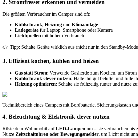
2. Stromfresser erkennen und vermeiden
Die größten Verbraucher im Camper sind oft:
Kühlschrank
,
Heizung
und
Klimaanlage
Ladegeräte
für Laptop, Smartphone oder Kamera
Lichtquellen
mit hohem Verbrauch
👉 Tipp: Schalte Geräte wirklich aus (nicht nur in den Standby-Modu
3. Effizient kochen, kühlen und heizen
Gas statt Strom
: Verwende Gasherde zum Kochen, um Strom 
Kühlschrank clever nutzen
: Halte ihn gut belüftet und fülle i
Heizung optimieren
: Schalte sie frühzeitig runter und nutze z
Technikbereich eines Campers mit Bordbatterie, Sicherungskasten und
4. Beleuchtung & Elektronik clever nutzen
Rüste dein Wohnmobil auf
LED-Lampen
um – sie verbrauchen bis 
Nutze
Zeitschaltuhren oder Bewegungsmelder
, um Licht nicht unn