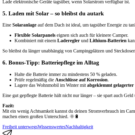
Lade elektronische Geräte tagsüber, wenn Solarstrom verfügbar ist.
5. Laden mit Solar – so bleibst du autark
Eine
Solaranlage
auf dem Dach ist ideal, um tagsüber Energie zu tan
Flexible Solarpanels
eignen sich auch für kleinere Camper.
Kombiniert mit einem
Laderegler
und
Lithium-Batterien
kann
So bleibst du länger unabhängig von Campingplätzen und Steckdosen
6. Bonus-Tipp: Batteriepflege im Alltag
Halte die Batterie immer zu mindestens 50 % geladen.
Prüfe regelmäßig die
Anschlüsse auf Korrosion
.
Lagere das Wohnmobil im Winter mit
abgeklemmt gelagerter 
Eine gut gepflegte Batterie hält nicht nur länger – sie spart auch Gel
Fazit:
Mit ein wenig Achtsamkeit kannst du deinen Stromverbrauch im Camper
machen einen großen Unterschied. 🌞🔋
Freiheit unterwegs
Wissenswertes
Nachhaltigkeit