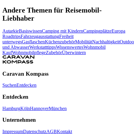
Andere Themen für Reisemobil-
Liebhaber
Autarkie
Basiswissen
Camping mit Kindern
Campingplätze
Europa
Roadtrips
Fahrzeugausstattung
Freiheit
unterwegs
Gasflaschen
Küchenzubehör
Mobilität
Nachhaltigkeit
Outdoo
und Abwasser
Werkstatttipps
Wissenswertes
Wohnmobil
Kauf
Wohnmobilpflege
Zubehör
Überwintern
Caravan Kompass
Suchen
Entdecken
Entdecken
Hamburg
Köln
Hannover
München
Unternehmen
Impressum
Datenschutz
AGB
Kontakt