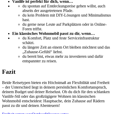
Vanlife ist perfekt für dich, wenn…
du spontan auf Entdeckungs­reise gehen willst, auch
abseits der ausgetretenen Pfade.
du kein Problem mit DIY-Lösungen und Minimalismus
hast.
du gerne neue Leute auf Park­plätzen oder in Online-
Foren triffst.
Ein klassisches Wohnmobil passt zu dir, wenn…
du Komfort, Platz und feste Service­infrastruktur
schätzt.
du längere Zeit an einem Ort bleiben möchtest und das
„Zuhause-Gefühl“ liebst.
du bereit bist, etwas mehr zu investieren und dafür
entspannter zu reisen.
Fazit
Beide Reisetypen bieten ein Höchstmaß an Flexibilität und Freiheit
– der Unterschied liegt in deinem persönlichen Komfort­anspruch,
deinem Budget und deiner Reiselust. Ob du dich für den schlanken
Vanlife-Stil oder das großzügigere Wohnen im klassischen
Wohnmobil entscheidest: Hauptsache, dein Zuhause auf Rädern
passt zu dir und deinen Abenteuern!