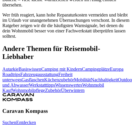
übersehen.
Wer früh reagiert, kann hohe Reparaturkosten vermeiden und bleibt
im Urlaub vor unangenehmen Überraschungen verschont. In diesem
Ratgeber zeigen wir dir die häufigsten Warnsignale, bei denen du
dein Wohnmobil besser von einer Fachwerkstatt überprüfen lassen
solltest.
Andere Themen für Reisemobil-
Liebhaber
Autarkie
Basiswissen
Camping mit Kindern
Campingplätze
Europa
Roadtrips
Fahrzeugausstattung
Freiheit
unterwegs
Gasflaschen
Küchenzubehör
Mobilität
Nachhaltigkeit
Outdoo
und Abwasser
Werkstatttipps
Wissenswertes
Wohnmobil
Kauf
Wohnmobilpflege
Zubehör
Überwintern
Caravan Kompass
Suchen
Entdecken