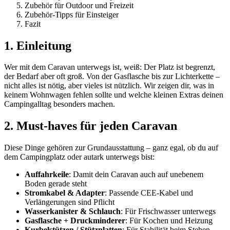
Zubehör für Outdoor und Freizeit
Zubehör-Tipps für Einsteiger
Fazit
1. Einleitung
Wer mit dem Caravan unterwegs ist, weiß: Der Platz ist begrenzt,
der Bedarf aber oft groß. Von der Gasflasche bis zur Lichterkette –
nicht alles ist nötig, aber vieles ist nützlich. Wir zeigen dir, was in
keinem Wohnwagen fehlen sollte und welche kleinen Extras deinen
Campingalltag besonders machen.
2. Must-haves für jeden Caravan
Diese Dinge gehören zur Grundausstattung – ganz egal, ob du auf
dem Campingplatz oder autark unterwegs bist:
Auffahrkeile
: Damit dein Caravan auch auf unebenem
Boden gerade steht
Stromkabel & Adapter
: Passende CEE-Kabel und
Verlängerungen sind Pflicht
Wasserkanister & Schlauch
: Für Frischwasser unterwegs
Gasflasche + Druckminderer
: Für Kochen und Heizung
Kurbelstützen / Stützplatten
: Für Stabilität beim Stehen