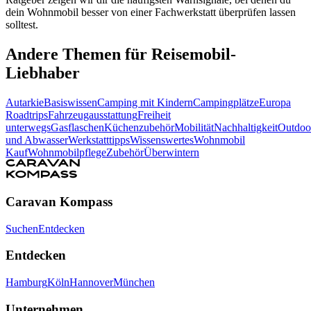
dein Wohnmobil besser von einer Fachwerkstatt überprüfen lassen
solltest.
Andere Themen für Reisemobil-
Liebhaber
Autarkie
Basiswissen
Camping mit Kindern
Campingplätze
Europa
Roadtrips
Fahrzeugausstattung
Freiheit
unterwegs
Gasflaschen
Küchenzubehör
Mobilität
Nachhaltigkeit
Outdoo
und Abwasser
Werkstatttipps
Wissenswertes
Wohnmobil
Kauf
Wohnmobilpflege
Zubehör
Überwintern
Caravan Kompass
Suchen
Entdecken
Entdecken
Hamburg
Köln
Hannover
München
Unternehmen