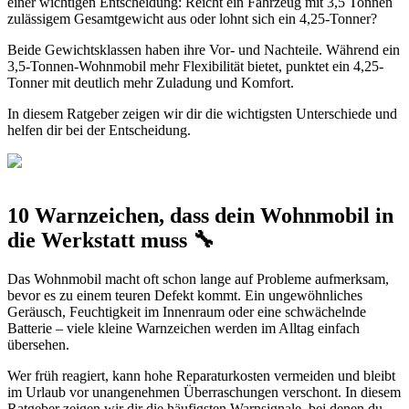
einer wichtigen Entscheidung: Reicht ein Fahrzeug mit 3,5 Tonnen
zulässigem Gesamtgewicht aus oder lohnt sich ein 4,25-Tonner?
Beide Gewichtsklassen haben ihre Vor- und Nachteile. Während ein
3,5-Tonnen-Wohnmobil mehr Flexibilität bietet, punktet ein 4,25-
Tonner mit deutlich mehr Zuladung und Komfort.
In diesem Ratgeber zeigen wir dir die wichtigsten Unterschiede und
helfen dir bei der Entscheidung.
10 Warnzeichen, dass dein Wohnmobil in
die Werkstatt muss 🔧
Das Wohnmobil macht oft schon lange auf Probleme aufmerksam,
bevor es zu einem teuren Defekt kommt. Ein ungewöhnliches
Geräusch, Feuchtigkeit im Innenraum oder eine schwächelnde
Batterie – viele kleine Warnzeichen werden im Alltag einfach
übersehen.
Wer früh reagiert, kann hohe Reparaturkosten vermeiden und bleibt
im Urlaub vor unangenehmen Überraschungen verschont. In diesem
Ratgeber zeigen wir dir die häufigsten Warnsignale, bei denen du